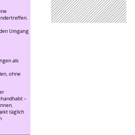
ene
ndertreffen.
r den Umgang
ungen als
den, ohne
er
ehandhabt –
önnen.
jekt täglich
n