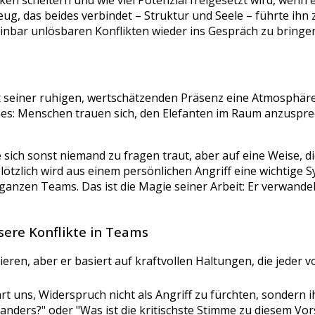
iken scheitern und wie viel Potenzial freigesetzt wird, we
g, das beides verbindet – Struktur und Seele – führte ihn
inbar unlösbaren Konflikten wieder ins Gespräch zu bringe
it seiner ruhigen, wertschätzenden Präsenz eine Atmosphäre v
s: Menschen trauen sich, den Elefanten im Raum anzuspreche
die sich sonst niemand zu fragen traut, aber auf eine Weise, di
 Plötzlich wird aus einem persönlichen Angriff eine wichtig
 ganzen Teams. Das ist die Magie seiner Arbeit: Er verwande
sere Konflikte in Teams
ieren, aber er basiert auf kraftvollen Haltungen, die jeder v
rt uns, Widerspruch nicht als Angriff zu fürchten, sondern
 anders?" oder "Was ist die kritischste Stimme zu diesem Vo