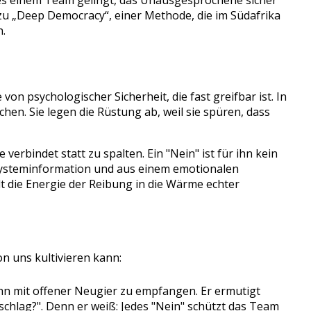
nn es einem Team gelingt, das Unausgesprochene sicher
 zu „Deep Democracy“, einer Methode, die im Südafrika
n.
on psychologischer Sicherheit, die fast greifbar ist. In
n. Sie legen die Rüstung ab, weil sie spüren, dass
e verbindet statt zu spalten. Ein "Nein" ist für ihn kein
e Systeminformation und aus einem emotionalen
lt die Energie der Reibung in die Wärme echter
on uns kultivieren kann:
 ihn mit offener Neugier zu empfangen. Er ermutigt
rschlag?". Denn er weiß: Jedes "Nein" schützt das Team