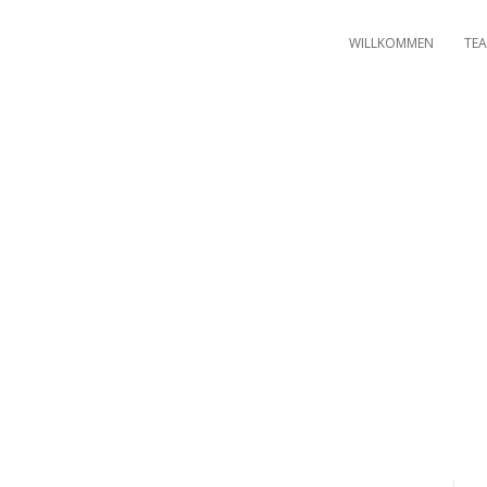
WILLKOMMEN
TEA
D&I Weiterbildung für
gagierte Mitarbeiter:inn
Erweitern Sie die durch Vielfalt den Erfolg ihres Teams.