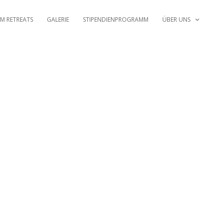
M RETREATS
GALERIE
STIPENDIENPROGRAMM
ÜBER UNS
en.